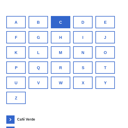
A
B
C
D
E
F
G
H
I
J
K
L
M
N
O
P
Q
R
S
T
U
V
W
X
Y
Z
Café Verde