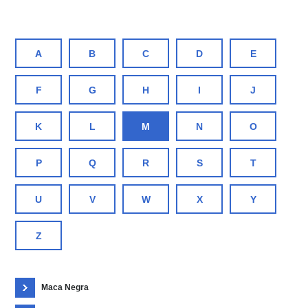
A
B
C
D
E
F
G
H
I
J
K
L
M
N
O
P
Q
R
S
T
U
V
W
X
Y
Z
Maca Negra