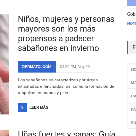
Gob
Niños, mujeres y personas
NOTI
mayores son los más
propensos a padecer
sabañones en invierno
E
DERMATOLOGÍA
03:59 PM, May 23
HO
Los sabañones se caracterizan por áreas
M
inflamadas e hinchadas, así como la formación de
ampollas en manos y pies.
C
LEER MÁS
PA
E
Uñas fuertes y sanas: Guía