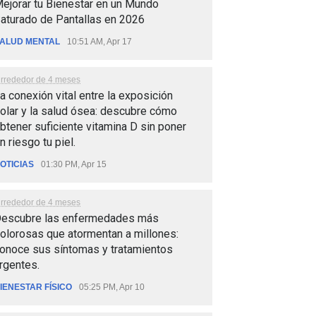
ejorar tu Bienestar en un Mundo
aturado de Pantallas en 2026
ALUD MENTAL
10:51 AM, Apr 17
lrrededor de 4 meses
a conexión vital entre la exposición
olar y la salud ósea: descubre cómo
btener suficiente vitamina D sin poner
n riesgo tu piel.
OTICIAS
01:30 PM, Apr 15
lrrededor de 4 meses
escubre las enfermedades más
olorosas que atormentan a millones:
onoce sus síntomas y tratamientos
rgentes.
IENESTAR FÍSICO
05:25 PM, Apr 10