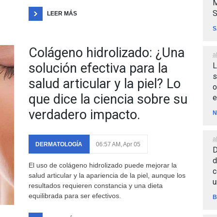
M
S
LEER MÁS
S
Colágeno hidrolizado: ¿Una
a
solución efectiva para la
L
s
salud articular y la piel? Lo
o
que dice la ciencia sobre su
e
verdadero impacto.
N
a
DERMATOLOGÍA
06:57 AM, Apr 05
D
d
El uso de colágeno hidrolizado puede mejorar la
c
salud articular y la apariencia de la piel, aunque los
u
resultados requieren constancia y una dieta
equilibrada para ser efectivos.
B