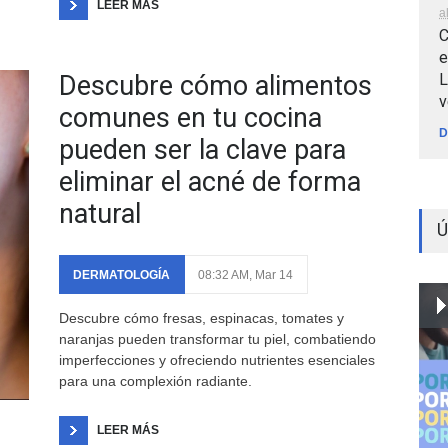
LEER MÁS
a
C
e
L
Descubre cómo alimentos
v
comunes en tu cocina
D
pueden ser la clave para
eliminar el acné de forma
natural
Ú
DERMATOLOGÍA
08:32 AM, Mar 14
Descubre cómo fresas, espinacas, tomates y
naranjas pueden transformar tu piel, combatiendo
imperfecciones y ofreciendo nutrientes esenciales
para una complexión radiante.
LEER MÁS