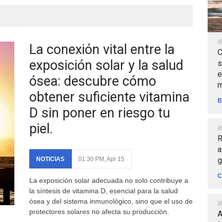
a
La conexión vital entre la
C
exposición solar y la salud
s
e
ósea: descubre cómo
m
obtener suficiente vitamina
B
D sin poner en riesgo tu
piel.
a
R
a
g
NOTICIAS
01:30 PM, Apr 15
C
La exposición solar adecuada no solo contribuye a
la síntesis de vitamina D, esencial para la salud
ósea y del sistema inmunológico, sino que el uso de
a
protectores solares no afecta su producción.
A