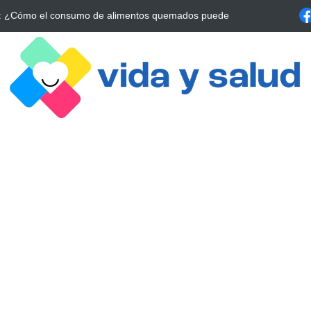
a Estrategia Esencial para Mejorar tu Bienestar
La conexión vital ent
alrrededor de 4 meses