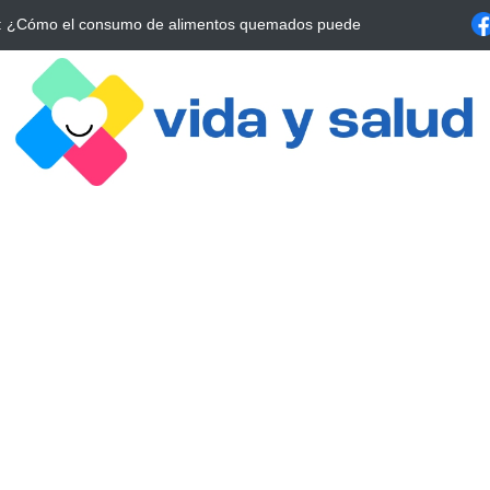
a Estrategia Esencial para Mejorar tu Bienestar
La conexión vital ent
alrrededor de 4 meses