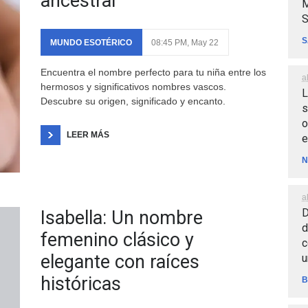
ancestral
M
S
S
MUNDO ESOTÉRICO
08:45 PM, May 22
Encuentra el nombre perfecto para tu niña entre los
a
hermosos y significativos nombres vascos.
L
Descubre su origen, significado y encanto.
s
o
LEER MÁS
e
N
a
D
Isabella: Un nombre
d
femenino clásico y
c
elegante con raíces
u
históricas
B