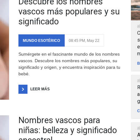
Descubre los nombres
vascos más populares y su
significado
a
C
s
MUNDO ESOTÉRICO
08:45 PM, May 22
e
m
Sumérgete en el fascinante mundo de los nombres
vascos. Descubre los nombres más populares, su
B
significado y origen, y encuentra inspiración para tu
bebé.
a
R
LEER MÁS
a
g
C
Nombres vascos para
niñas: belleza y significado
a
A