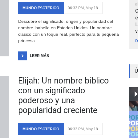
a
MUNDO ESOTÉRICO
06:33 PM, May 18
C
e
Descubre el significado, origen y popularidad del
L
nombre Isabella en Estados Unidos. Un nombre
v
clásico con un toque real, perfecto para tu pequeña
princesa.
D
LEER MÁS
Ú
Elijah: Un nombre bíblico
con un significado
poderoso y una
popularidad creciente
MUNDO ESOTÉRICO
06:33 PM, May 18