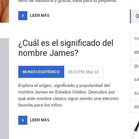
lleno de sabiduría y gracia, ideal para tu pequeña.
O
LEER MÁS
TU
¿Cuál es el significado del
nombre James?
ME
QU
MUNDO ESOTÉRICO
06:33 PM, May 18
SA
Explora el origen, significado y popularidad del
nombre James en Estados Unidos. Descubre por
AU
qué este nombre clásico sigue siendo una elección
favorita para los niños.
RE
LEER MÁS