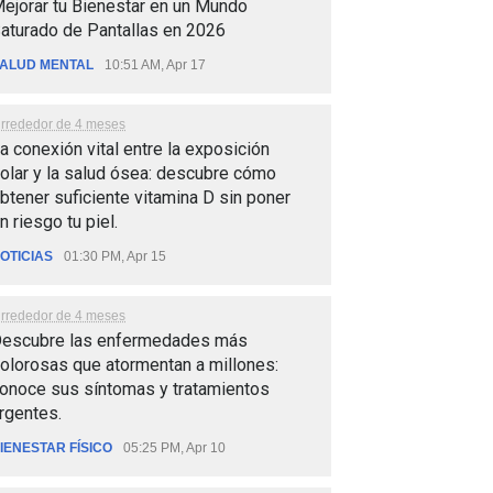
ejorar tu Bienestar en un Mundo
aturado de Pantallas en 2026
ALUD MENTAL
10:51 AM, Apr 17
lrrededor de 4 meses
a conexión vital entre la exposición
olar y la salud ósea: descubre cómo
btener suficiente vitamina D sin poner
n riesgo tu piel.
OTICIAS
01:30 PM, Apr 15
lrrededor de 4 meses
escubre las enfermedades más
olorosas que atormentan a millones:
onoce sus síntomas y tratamientos
rgentes.
IENESTAR FÍSICO
05:25 PM, Apr 10