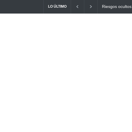
tos: ¿Cómo el consumo de alimentos quemados puede
Ayuno Digital
LO ÚLTIMO