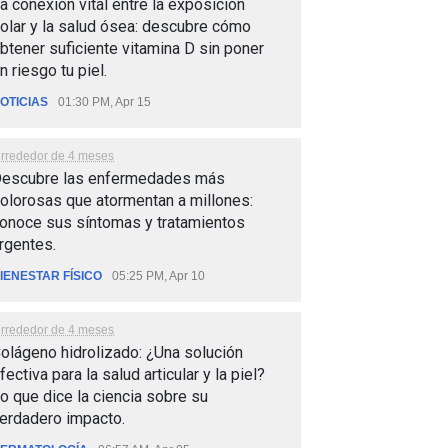
a conexión vital entre la exposición
olar y la salud ósea: descubre cómo
btener suficiente vitamina D sin poner
n riesgo tu piel.
OTICIAS
01:30 PM, Apr 15
lrrededor de 4 meses
escubre las enfermedades más
olorosas que atormentan a millones:
onoce sus síntomas y tratamientos
rgentes.
IENESTAR FÍSICO
05:25 PM, Apr 10
lrrededor de 4 meses
olágeno hidrolizado: ¿Una solución
fectiva para la salud articular y la piel?
o que dice la ciencia sobre su
erdadero impacto.