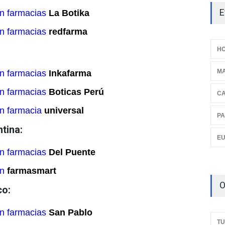
E
n farmacias
La Botika
n farmacias
redfarma
HO
M
n farmacias
Inkafarma
n farmacias
Boticas Perú
C
n farmacia
universal
PA
tina:
E
n farmacias
Del Puente
en
farmasmart
O
co:
n farmacias
San Pablo
TU