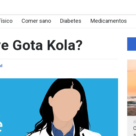
físico
Comer sano
Diabetes
Medicamentos
ve Gota Kola?
ud
a
C
s