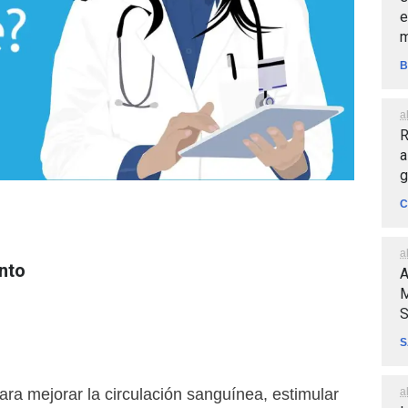
e
m
B
a
R
a
g
C
a
nto
A
M
S
S
a
para mejorar la circulación sanguínea, estimular