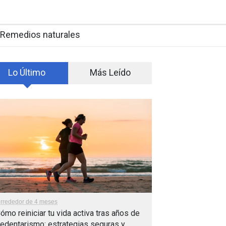
Remedios naturales
Lo Último
Más Leído
lrrededor de 4 meses
ómo reiniciar tu vida activa tras años de
edentarismo: estrategias seguras y