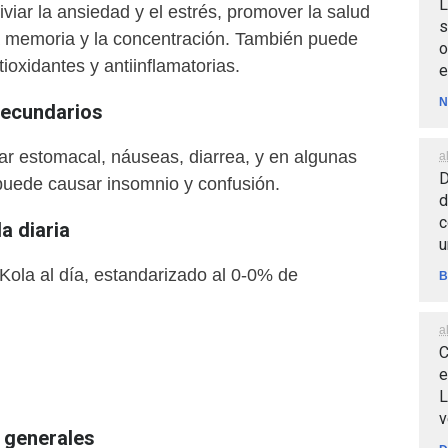
L
liviar la ansiedad y el estrés, promover la salud
s
la memoria y la concentración. También puede
o
ioxidantes y antiinflamatorias.
e
N
secundarios
r estomacal, náuseas, diarrea, y en algunas
a
D
puede causar insomnio y confusión.
d
c
 diaria
u
ola al día, estandarizado al 0-0% de
B
a
C
e
L
v
generales