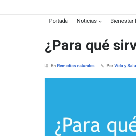
Portada
Noticias
Bienestar 
¿Para qué sir
En
Remedios naturales
Por
Vida y Sal