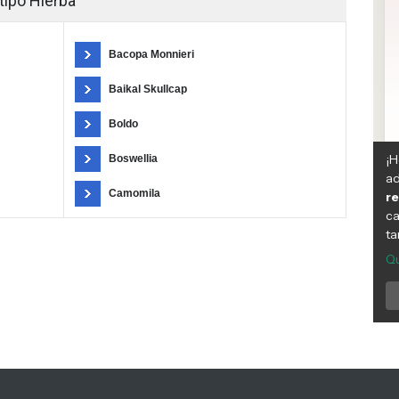
tipo Hierba
Bacopa Monnieri
Baikal Skullcap
Boldo
Boswellia
Camomila