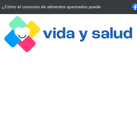
: La Estrategia Esencial para Mejorar tu Bienestar
La conexión vital e
alrrededor de 4 meses