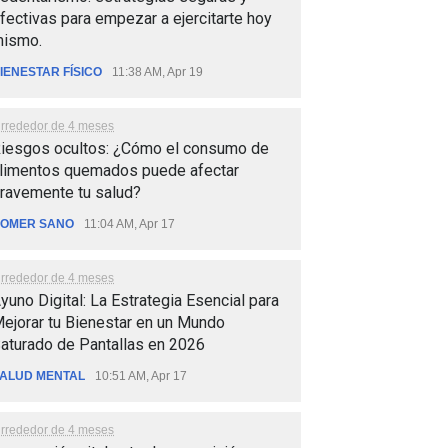
fectivas para empezar a ejercitarte hoy
ismo.
IENESTAR FÍSICO
11:38 AM, Apr 19
lrrededor de 4 meses
iesgos ocultos: ¿Cómo el consumo de
limentos quemados puede afectar
ravemente tu salud?
OMER SANO
11:04 AM, Apr 17
lrrededor de 4 meses
yuno Digital: La Estrategia Esencial para
ejorar tu Bienestar en un Mundo
aturado de Pantallas en 2026
ALUD MENTAL
10:51 AM, Apr 17
lrrededor de 4 meses