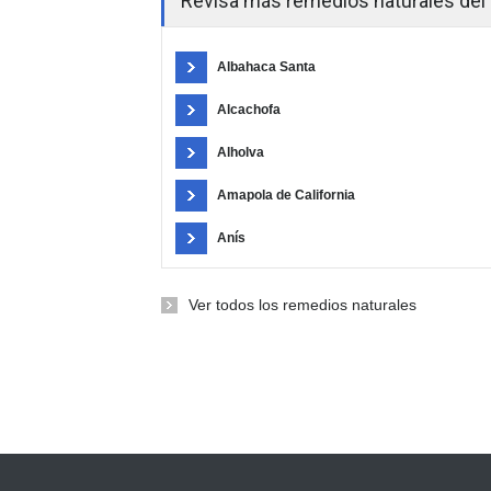
Revisa más remedios naturales del 
Albahaca Santa
Alcachofa
Alholva
Amapola de California
Anís
Ver todos los remedios naturales