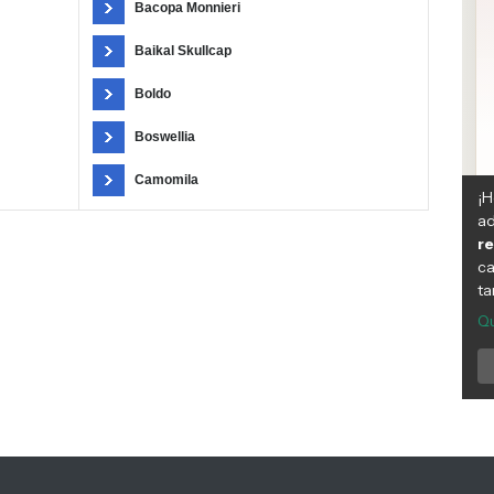
Bacopa Monnieri
Baikal Skullcap
Boldo
Boswellia
Camomila