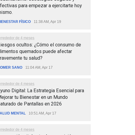
fectivas para empezar a ejercitarte hoy
ismo.
IENESTAR FÍSICO
11:38 AM, Apr 19
lrrededor de 4 meses
iesgos ocultos: ¿Cómo el consumo de
limentos quemados puede afectar
ravemente tu salud?
OMER SANO
11:04 AM, Apr 17
lrrededor de 4 meses
yuno Digital: La Estrategia Esencial para
ejorar tu Bienestar en un Mundo
aturado de Pantallas en 2026
ALUD MENTAL
10:51 AM, Apr 17
lrrededor de 4 meses