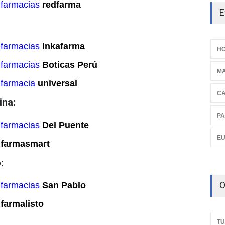
 farmacias
redfarma
E
 farmacias
Inkafarma
HO
 farmacias
Boticas Perú
M
 farmacia
universal
C
ina:
PA
 farmacias
Del Puente
E
n
farmasmart
:
O
 farmacias
San Pablo
n
farmalisto
TU