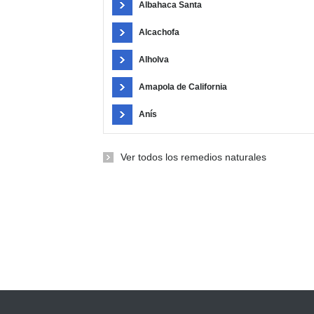
Albahaca Santa
Alcachofa
Alholva
Amapola de California
Anís
Ver todos los remedios naturales