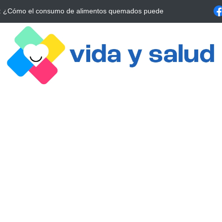
: La Estrategia Esencial para Mejorar tu Bienestar
La conexión vital e
alrrededor de 4 meses