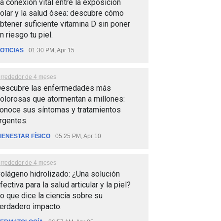
a conexión vital entre la exposición
olar y la salud ósea: descubre cómo
btener suficiente vitamina D sin poner
n riesgo tu piel.
OTICIAS
01:30 PM, Apr 15
lrrededor de 4 meses
escubre las enfermedades más
olorosas que atormentan a millones:
onoce sus síntomas y tratamientos
rgentes.
IENESTAR FÍSICO
05:25 PM, Apr 10
lrrededor de 4 meses
olágeno hidrolizado: ¿Una solución
fectiva para la salud articular y la piel?
o que dice la ciencia sobre su
erdadero impacto.