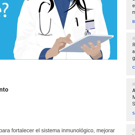
e
m
B
a
R
a
g
C
a
nto
A
M
S
S
a
 para fortalecer el sistema inmunológico, mejorar