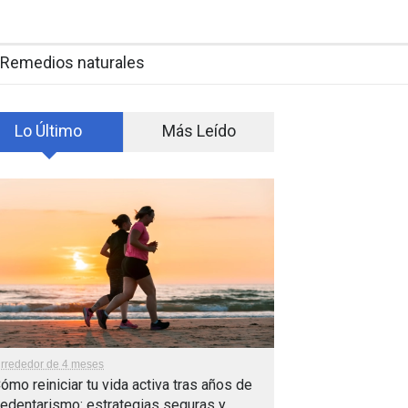
Remedios naturales
Lo Último
Más Leído
lrrededor de 4 meses
ómo reiniciar tu vida activa tras años de
edentarismo: estrategias seguras y