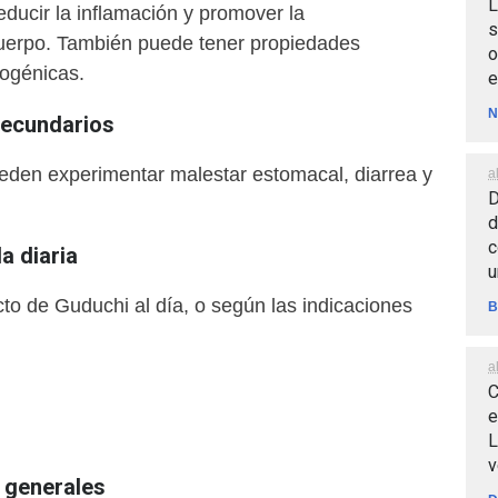
L
reducir la inflamación y promover la
s
cuerpo. También puede tener propiedades
o
togénicas.
e
N
secundarios
den experimentar malestar estomacal, diarrea y
a
D
d
c
 diaria
u
to de Guduchi al día, o según las indicaciones
B
a
C
e
L
v
generales