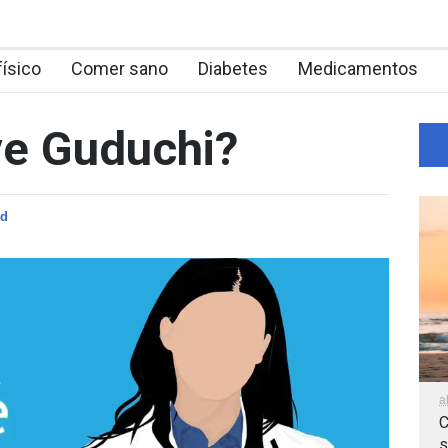
físico
Comer sano
Diabetes
Medicamentos
ve Guduchi?
ud
a
C
s