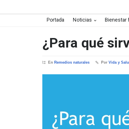
Portada
Noticias
Bienestar 
¿Para qué sir
En
Remedios naturales
Por
Vida y Sal