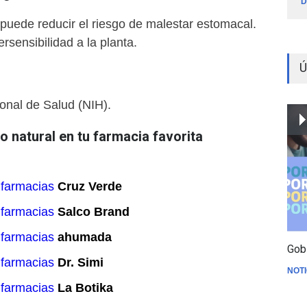
D
puede reducir el riesgo de malestar estomacal.
rsensibilidad a la planta.
Ú
ional de Salud (NIH).
 natural en tu farmacia favorita
 farmacias
Cruz Verde
 farmacias
Salco Brand
 farmacias
ahumada
Gob
 farmacias
Dr. Simi
NOTI
 farmacias
La Botika