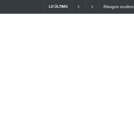
tos: ¿Cómo el consumo de alimentos quemados puede
Ayuno Digital
LO ÚLTIMO