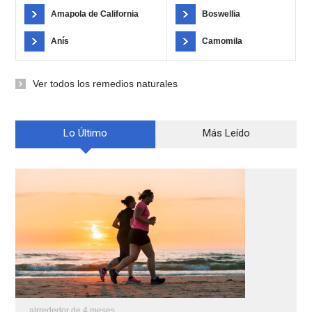
Amapola de California
Boswellia
Anís
Camomila
Ver todos los remedios naturales
Lo Último
Más Leído
alrrededor de 4 meses