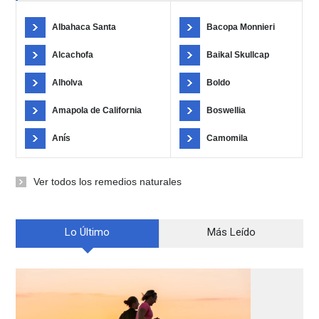
Albahaca Santa
Bacopa Monnieri
Alcachofa
Baikal Skullcap
Alholva
Boldo
Amapola de California
Boswellia
Anís
Camomila
Ver todos los remedios naturales
Lo Último
Más Leído