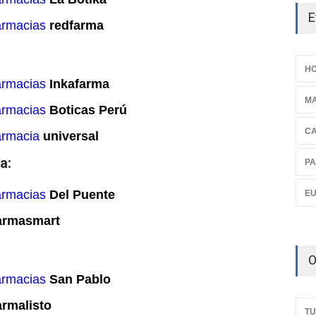
E
armacias
redfarma
HO
armacias
Inkafarma
M
armacias
Boticas Perú
C
armacia
universal
a:
PA
armacias
Del Puente
E
armasmart
O
armacias
San Pablo
armalisto
TU