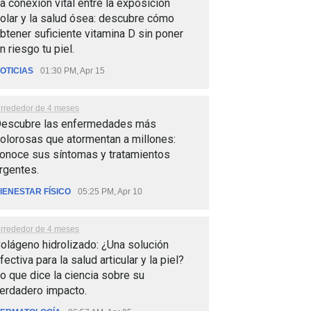
a conexión vital entre la exposición
olar y la salud ósea: descubre cómo
btener suficiente vitamina D sin poner
n riesgo tu piel.
OTICIAS
01:30 PM, Apr 15
lrrededor de 4 meses
escubre las enfermedades más
olorosas que atormentan a millones:
onoce sus síntomas y tratamientos
rgentes.
IENESTAR FÍSICO
05:25 PM, Apr 10
lrrededor de 4 meses
olágeno hidrolizado: ¿Una solución
fectiva para la salud articular y la piel?
o que dice la ciencia sobre su
erdadero impacto.