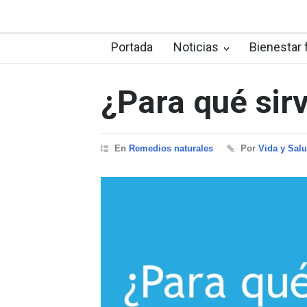
Portada
Noticias
Bienestar 
¿Para qué sir
En
Remedios naturales
Por
Vida y Sal