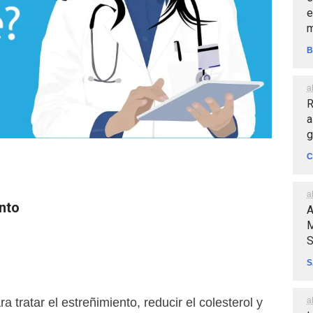
e
m
B
a
R
a
g
C
a
nto
A
M
S
S
a
ra tratar el estreñimiento, reducir el colesterol y