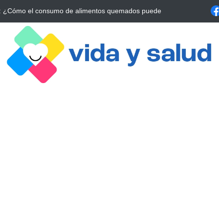
 La Estrategia Esencial para Mejorar tu Bienestar
La conexión vital en
alrrededor de 4 meses