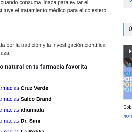
D
 cuando consuma linaza para evitar el
tituye el tratamiento médico para el colesterol
Ú
 por la tradición y la investigación científica
naza.
 natural en tu farmacia favorita
armacias
Cruz Verde
armacias
Salco Brand
Gob
armacias
ahumada
NOTI
armacias
Dr. Simi
armacias
La Botika