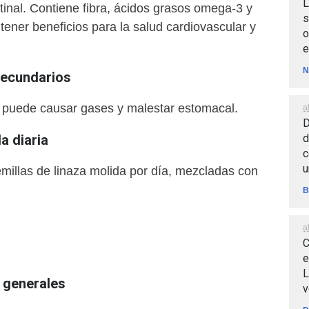
L
stinal. Contiene fibra, ácidos grasos omega-3 y
s
ener beneficios para la salud cardiovascular y
o
e
N
secundarios
 puede causar gases y malestar estomacal.
a
D
d
 diaria
c
u
millas de linaza molida por día, mezcladas con
B
a
C
e
L
generales
v