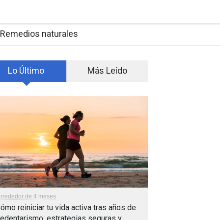
Remedios naturales
Lo Último
Más Leído
lrrededor de 4 meses
ómo reiniciar tu vida activa tras años de
edentarismo: estrategias seguras y