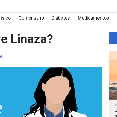
físico
Comer sano
Diabetes
Medicamentos
ve Linaza?
ud
a
C
s