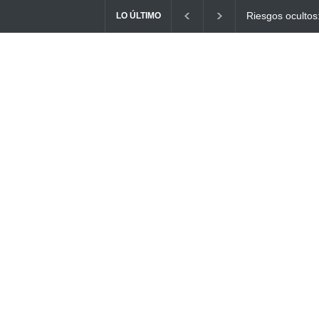
os: ¿Cómo el consumo de alimentos quemados puede
Ayuno Digital:
LO ÚLTIMO