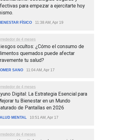
fectivas para empezar a ejercitarte hoy
ismo.
IENESTAR FÍSICO
11:38 AM, Apr 19
lrrededor de 4 meses
iesgos ocultos: ¿Cómo el consumo de
limentos quemados puede afectar
ravemente tu salud?
OMER SANO
11:04 AM, Apr 17
lrrededor de 4 meses
yuno Digital: La Estrategia Esencial para
ejorar tu Bienestar en un Mundo
aturado de Pantallas en 2026
ALUD MENTAL
10:51 AM, Apr 17
lrrededor de 4 meses