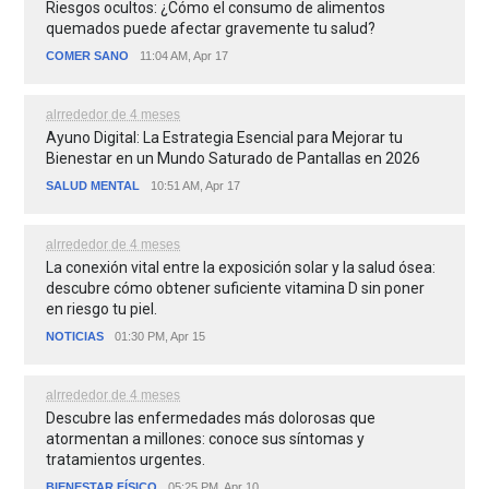
Riesgos ocultos: ¿Cómo el consumo de alimentos
quemados puede afectar gravemente tu salud?
COMER SANO
11:04 AM, Apr 17
alrrededor de 4 meses
Ayuno Digital: La Estrategia Esencial para Mejorar tu
Bienestar en un Mundo Saturado de Pantallas en 2026
SALUD MENTAL
10:51 AM, Apr 17
alrrededor de 4 meses
La conexión vital entre la exposición solar y la salud ósea:
descubre cómo obtener suficiente vitamina D sin poner
en riesgo tu piel.
NOTICIAS
01:30 PM, Apr 15
alrrededor de 4 meses
Descubre las enfermedades más dolorosas que
atormentan a millones: conoce sus síntomas y
tratamientos urgentes.
BIENESTAR FÍSICO
05:25 PM, Apr 10