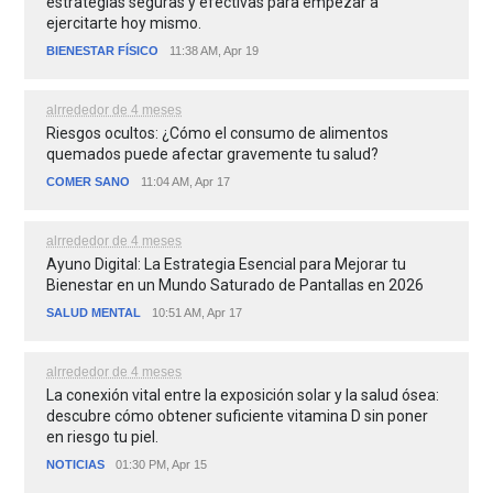
estrategias seguras y efectivas para empezar a
ejercitarte hoy mismo.
BIENESTAR FÍSICO
11:38 AM, Apr 19
alrrededor de 4 meses
Riesgos ocultos: ¿Cómo el consumo de alimentos
quemados puede afectar gravemente tu salud?
COMER SANO
11:04 AM, Apr 17
alrrededor de 4 meses
Ayuno Digital: La Estrategia Esencial para Mejorar tu
Bienestar en un Mundo Saturado de Pantallas en 2026
SALUD MENTAL
10:51 AM, Apr 17
alrrededor de 4 meses
La conexión vital entre la exposición solar y la salud ósea:
descubre cómo obtener suficiente vitamina D sin poner
en riesgo tu piel.
NOTICIAS
01:30 PM, Apr 15