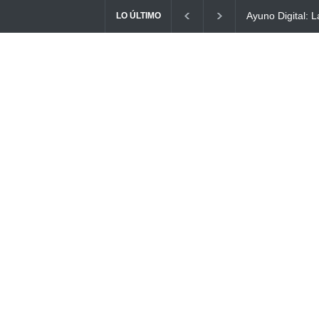
ital: La Estrategia Esencial para Mejorar tu Bienestar
La conexión vi
LO ÚLTIMO