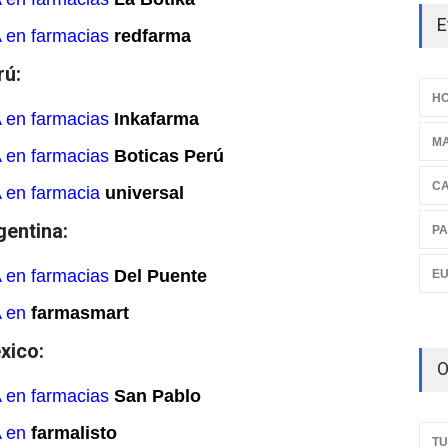
E
 en farmacias
redfarma
rú:
HO
 en farmacias
Inkafarma
M
 en farmacias
Boticas Perú
C
 en farmacia
universal
gentina:
PA
 en farmacias
Del Puente
E
A en
farmasmart
xico:
O
 en farmacias
San Pablo
A en
farmalisto
TU