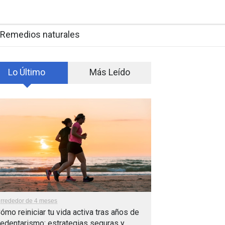
Remedios naturales
Lo Último
Más Leído
lrrededor de 4 meses
ómo reiniciar tu vida activa tras años de
edentarismo: estrategias seguras y