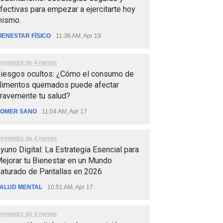
fectivas para empezar a ejercitarte hoy
ismo.
IENESTAR FÍSICO
11:38 AM, Apr 19
lrrededor de 4 meses
iesgos ocultos: ¿Cómo el consumo de
limentos quemados puede afectar
ravemente tu salud?
OMER SANO
11:04 AM, Apr 17
lrrededor de 4 meses
yuno Digital: La Estrategia Esencial para
ejorar tu Bienestar en un Mundo
aturado de Pantallas en 2026
ALUD MENTAL
10:51 AM, Apr 17
lrrededor de 4 meses