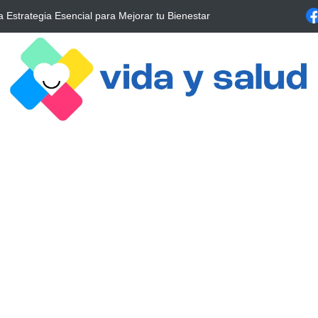
tal entre la exposición solar y la salud ósea:
Descubre las enfermed
alrrededor de 4 meses