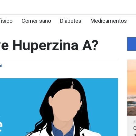
físico
Comer sano
Diabetes
Medicamentos
ve Huperzina A?
ud
a
C
s