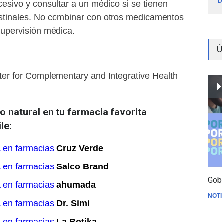
D
esivo y consultar a un médico si se tienen
stinales. No combinar con otros medicamentos
supervisión médica.
Ú
ter for Complementary and Integrative Health
 natural en tu farmacia favorita
le:
 en farmacias
Cruz Verde
 en farmacias
Salco Brand
Gob
 en farmacias
ahumada
NOTI
 en farmacias
Dr. Simi
 en farmacias
La Botika