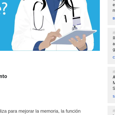
e
m
B
a
R
a
g
C
a
nto
A
M
S
S
a
liza para mejorar la memoria, la función