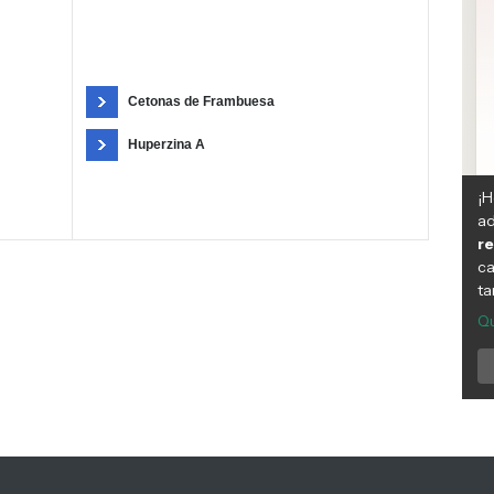
Cetonas de Frambuesa
Huperzina A