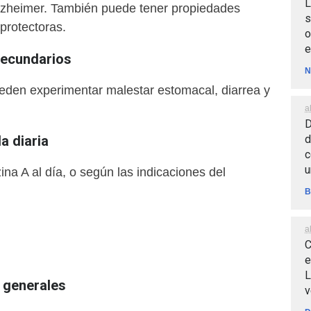
L
 Alzheimer. También puede tener propiedades
s
protectoras.
o
e
secundarios
N
den experimentar malestar estomacal, diarrea y
a
D
d
 diaria
c
u
a A al día, o según las indicaciones del
B
a
C
e
L
generales
v