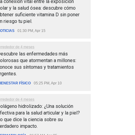
a conexión vital entre la exposición
olar y la salud ósea: descubre cómo
btener suficiente vitamina D sin poner
n riesgo tu piel.
OTICIAS
01:30 PM, Apr 15
lrrededor de 4 meses
escubre las enfermedades más
olorosas que atormentan a millones:
onoce sus síntomas y tratamientos
rgentes.
IENESTAR FÍSICO
05:25 PM, Apr 10
lrrededor de 4 meses
olágeno hidrolizado: ¿Una solución
fectiva para la salud articular y la piel?
o que dice la ciencia sobre su
erdadero impacto.