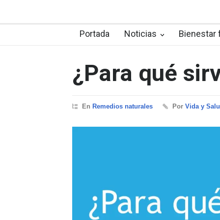
Portada
Noticias
Bienestar 
¿Para qué sir
En
Remedios naturales
Por
Vida y Sal